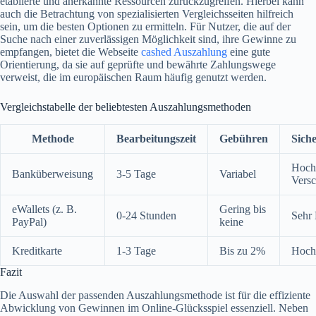
etablierte und anerkannte Ressourcen zurückzugreifen. Hierbei kann
auch die Betrachtung von spezialisierten Vergleichsseiten hilfreich
sein, um die besten Optionen zu ermitteln. Für Nutzer, die auf der
Suche nach einer zuverlässigen Möglichkeit sind, ihre Gewinne zu
empfangen, bietet die Webseite
cashed Auszahlung
eine gute
Orientierung, da sie auf geprüfte und bewährte Zahlungswege
verweist, die im europäischen Raum häufig genutzt werden.
Vergleichstabelle der beliebtesten Auszahlungsmethoden
Methode
Bearbeitungszeit
Gebühren
Siche
Hoch
Banküberweisung
3-5 Tage
Variabel
Versc
eWallets (z. B.
Gering bis
0-24 Stunden
Sehr
PayPal)
keine
Kreditkarte
1-3 Tage
Bis zu 2%
Hoch
Fazit
Die Auswahl der passenden Auszahlungsmethode ist für die effiziente
Abwicklung von Gewinnen im Online-Glücksspiel essenziell. Neben