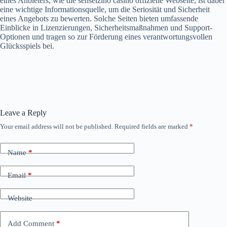
eines Anbieters, wie die senseizino casino offizielle Webseite, ist dabei
eine wichtige Informationsquelle, um die Seriosität und Sicherheit
eines Angebots zu bewerten. Solche Seiten bieten umfassende
Einblicke in Lizenzierungen, Sicherheitsmaßnahmen und Support-
Optionen und tragen so zur Förderung eines verantwortungsvollen
Glücksspiels bei.
Leave a Reply
Your email address will not be published.
Required fields are marked
*
Name
*
Email
*
Website
Add Comment
*