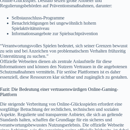
Online-Glücksspiel. Deshalb setzen große Anbieter und
Regulierungsbehörden auf Präventionsmaßnahmen, darunter:
Selbstausschluss-Programme
Benachrichtigungen bei ungewöhnlich hohem
Spielaktivitätsniveau
Informationsangebote zur Spielsuchtprävention
“Verantwortungsvolles Spielen bedeutet, sich seiner Grenzen bewusst
zu sein und bei Anzeichen von problematischem Verhalten frühzeitig
Unterstützung zu suchen.”
Offizielle Webseiten dienen als zentrale Anlaufstelle für diese
Informationen und können den Nutzern Vertrauen in die angebotenen
Schutzmaßnahmen vermitteln. Für seriöse Plattformen ist es daher
essenziell, diese Ressourcen klar sichtbar und zugänglich zu gestalten.
Fazit: Die Bedeutung einer vertrauenswürdigen Online-Gaming-
Plattform
Die steigende Verbreitung von Online-Glücksspielen erfordert eine
sorgfältige Betrachtung der rechtlichen, technischen und sozialen
Aspekte. Regulierte und transparente Anbieter, die sich an geltende
Standards halten, schaffen die Grundlage für ein sicheres und
verantwortungsbewusstes Nutzungserlebnis. Die offizielle Webseite