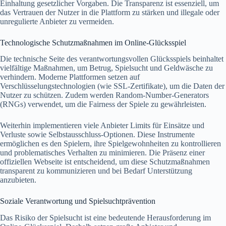
Einhaltung gesetzlicher Vorgaben. Die Transparenz ist essenziell, um
das Vertrauen der Nutzer in die Plattform zu stärken und illegale oder
unregulierte Anbieter zu vermeiden.
Technologische Schutzmaßnahmen im Online-Glücksspiel
Die technische Seite des verantwortungsvollen Glücksspiels beinhaltet
vielfältige Maßnahmen, um Betrug, Spielsucht und Geldwäsche zu
verhindern. Moderne Plattformen setzen auf
Verschlüsselungstechnologien (wie SSL-Zertifikate), um die Daten der
Nutzer zu schützen. Zudem werden Random-Number-Generators
(RNGs) verwendet, um die Fairness der Spiele zu gewährleisten.
Weiterhin implementieren viele Anbieter Limits für Einsätze und
Verluste sowie Selbstausschluss-Optionen. Diese Instrumente
ermöglichen es den Spielern, ihre Spielgewohnheiten zu kontrollieren
und problematisches Verhalten zu minimieren. Die Präsenz einer
offiziellen Webseite ist entscheidend, um diese Schutzmaßnahmen
transparent zu kommunizieren und bei Bedarf Unterstützung
anzubieten.
Soziale Verantwortung und Spielsuchtprävention
Das Risiko der Spielsucht ist eine bedeutende Herausforderung im