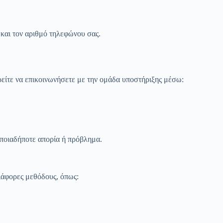
 και τον αριθμό τηλεφώνου σας.
είτε να επικοινωνήσετε με την ομάδα υποστήριξης μέσω:
οποιαδήποτε απορία ή πρόβλημα.
ιάφορες μεθόδους, όπως: