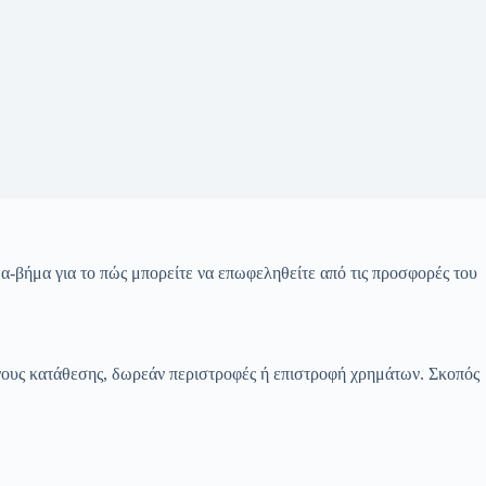
-βήμα για το πώς μπορείτε να επωφεληθείτε από τις προσφορές του
νους κατάθεσης, δωρεάν περιστροφές ή επιστροφή χρημάτων. Σκοπός