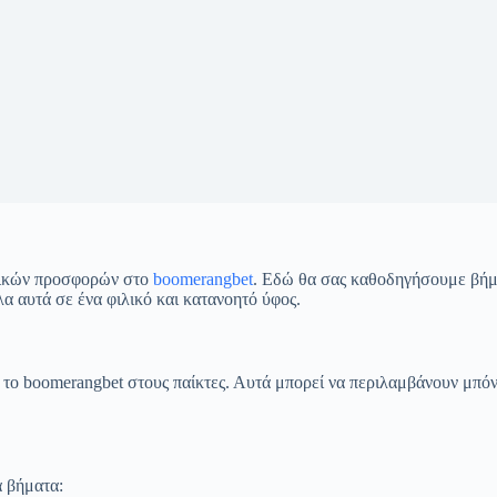
τικών προσφορών στο
boomerangbet
. Εδώ θα σας καθοδηγήσουμε βήμα
λα αυτά σε ένα φιλικό και κατανοητό ύφος.
 το boomerangbet στους παίκτες. Αυτά μπορεί να περιλαμβάνουν μπό
α βήματα: