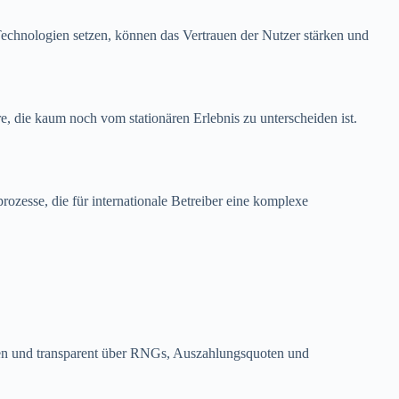
echnologien setzen, können das Vertrauen der Nutzer stärken und
, die kaum noch vom stationären Erlebnis zu unterscheiden ist.
zesse, die für internationale Betreiber eine komplexe
ieren und transparent über RNGs, Auszahlungsquoten und