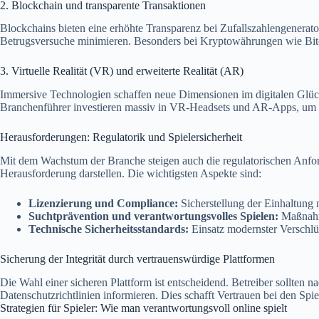
2. Blockchain und transparente Transaktionen
Blockchains bieten eine erhöhte Transparenz bei Zufallszahlengenera
Betrugsversuche minimieren. Besonders bei Kryptowährungen wie Bit
3. Virtuelle Realität (VR) und erweiterte Realität (AR)
Immersive Technologien schaffen neue Dimensionen im digitalen Glückss
Branchenführer investieren massiv in VR-Headsets und AR-Apps, um d
Herausforderungen: Regulatorik und Spielersicherheit
Mit dem Wachstum der Branche steigen auch die regulatorischen Anford
Herausforderung darstellen. Die wichtigsten Aspekte sind:
Lizenzierung und Compliance:
Sicherstellung der Einhaltung 
Suchtprävention und verantwortungsvolles Spielen:
Maßnahme
Technische Sicherheitsstandards:
Einsatz modernster Verschlü
Sicherung der Integrität durch vertrauenswürdige Plattformen
Die Wahl einer sicheren Plattform ist entscheidend. Betreiber sollte
Datenschutzrichtlinien informieren. Dies schafft Vertrauen bei den Spie
Strategien für Spieler: Wie man verantwortungsvoll online spielt