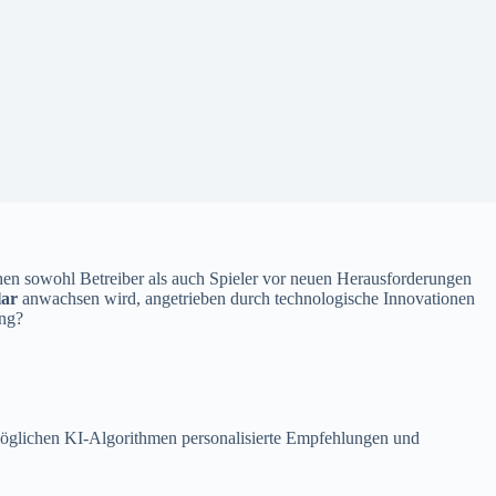
ehen sowohl Betreiber als auch Spieler vor neuen Herausforderungen
lar
anwachsen wird, angetrieben durch technologische Innovationen
ung?
rmöglichen KI-Algorithmen personalisierte Empfehlungen und