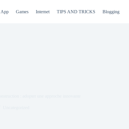
App
Games
Internet
TIPS AND TRICKS
Blogging
 construction : adopter une approche innovante
Uncategorized