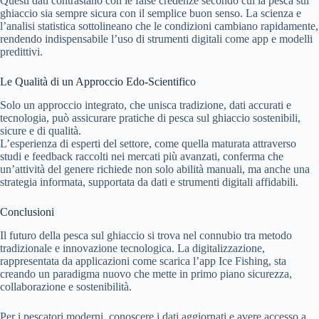
Questi dati contrastano con le false credenze secondo cui la pesca sul
ghiaccio sia sempre sicura con il semplice buon senso. La scienza e
l’analisi statistica sottolineano che le condizioni cambiano rapidamente,
rendendo indispensabile l’uso di strumenti digitali come app e modelli
predittivi.
Le Qualità di un Approccio Edo-Scientifico
Solo un approccio integrato, che unisca tradizione, dati accurati e
tecnologia, può assicurare pratiche di pesca sul ghiaccio sostenibili,
sicure e di qualità.
L’esperienza di esperti del settore, come quella maturata attraverso
studi e feedback raccolti nei mercati più avanzati, conferma che
un’attività del genere richiede non solo abilità manuali, ma anche una
strategia informata, supportata da dati e strumenti digitali affidabili.
Conclusioni
Il futuro della pesca sul ghiaccio si trova nel connubio tra metodo
tradizionale e innovazione tecnologica. La digitalizzazione,
rappresentata da applicazioni come scarica l’app Ice Fishing, sta
creando un paradigma nuovo che mette in primo piano sicurezza,
collaborazione e sostenibilità.
Per i pescatori moderni, conoscere i dati aggiornati e avere accesso a