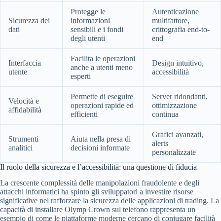
Protegge le
Autenticazione
Sicurezza dei
informazioni
multifattore,
dati
sensibili e i fondi
crittografia end-to-
degli utenti
end
Facilita le operazioni
Interfaccia
Design intuitivo,
anche a utenti meno
utente
accessibilità
esperti
Permette di eseguire
Server ridondanti,
Velocità e
operazioni rapide ed
ottimizzazione
affidabilità
efficienti
continua
Grafici avanzati,
Strumenti
Aiuta nella presa di
alerts
analitici
decisioni informate
personalizzate
Il ruolo della sicurezza e l’accessibilità: una questione di fiducia
La crescente complessità delle manipolazioni fraudolente e degli
attacchi informatici ha spinto gli sviluppatori a investire risorse
significative nel rafforzare la sicurezza delle applicazioni di trading. La
capacità di
installare Olymp Crown sul telefono
rappresenta un
esempio di come le piattaforme moderne cercano di coniugare facilità