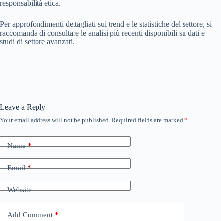
responsabilità etica.
Per approfondimenti dettagliati sui trend e le statistiche del settore, si
raccomanda di consultare le analisi più recenti disponibili su dati e
studi di settore avanzati.
Leave a Reply
Your email address will not be published.
Required fields are marked
*
Name
*
Email
*
Website
Add Comment
*