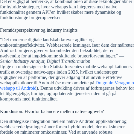
Det er vigtigt at bemærke, at kombinationen af disse teknologier åbner
for hybride strategier, hvor webapps kan integreres med native
funktionalitet gennem API’er, hvilket skaber mere dynamiske og
funktionstunge brugeroplevelser.
Fremtidsperspektiver og industry insights
“Det moderne digitale landskab kræver agilitet og
omkostningseffektivitet. Webbaserede løsninger, især dem der målretter
Android-brugere, giver virksomheder den fleksibilitet, der er
nødvendig for at imødekomme skiftende brugerforventninger.” —
Senior Industry Analyst, Digital Transformation
Ifølge en undersøgelse fra Statista forventes mobile webapplikationers
trafik at overstige native-apps inden 2025, hvilket understreger
vigtigheden af platforme, der giver adgang til at udvikle effektive
webapplikationer til Android (se mere om dette på
Dragonio Veragonio
webapp til Android
). Denne udvikling drives af forbrugernes behov for
let tilgængelige, hurtige, og opdaterede tjenester uden at gå på
kompromis med funktionalitet.
Konklusion: Hvorfor balancere mellem native og web?
Den strategiske integration mellem native Android-applikationer og
webbaserede løsninger åbner for en hybrid model, der maksimerer
fordele og minimerer omkostninger. Ved at anvende robuste