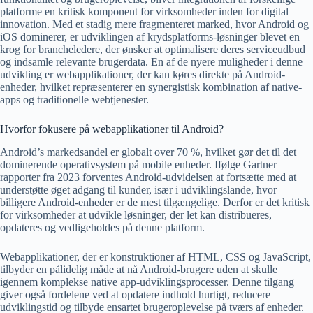
platforme en kritisk komponent for virksomheder inden for digital
innovation. Med et stadig mere fragmenteret marked, hvor Android og
iOS dominerer, er udviklingen af krydsplatforms-løsninger blevet en
krog for brancheledere, der ønsker at optimalisere deres serviceudbud
og indsamle relevante brugerdata. En af de nyere muligheder i denne
udvikling er webapplikationer, der kan køres direkte på Android-
enheder, hvilket repræsenterer en synergistisk kombination af native-
apps og traditionelle webtjenester.
Hvorfor fokusere på webapplikationer til Android?
Android’s markedsandel er globalt over 70 %, hvilket gør det til det
dominerende operativsystem på mobile enheder. Ifølge Gartner
rapporter fra 2023 forventes Android-udvidelsen at fortsætte med at
understøtte øget adgang til kunder, især i udviklingslande, hvor
billigere Android-enheder er de mest tilgængelige. Derfor er det kritisk
for virksomheder at udvikle løsninger, der let kan distribueres,
opdateres og vedligeholdes på denne platform.
Webapplikationer, der er konstruktioner af HTML, CSS og JavaScript,
tilbyder en pålidelig måde at nå Android-brugere uden at skulle
igennem komplekse native app-udviklingsprocesser. Denne tilgang
giver også fordelene ved at opdatere indhold hurtigt, reducere
udviklingstid og tilbyde ensartet brugeroplevelse på tværs af enheder.