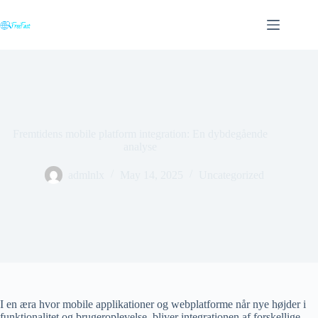
Skip
to
content
Fremtidens mobile platform integration: En dybdegående
analyse
admlnlx
May 14, 2025
Uncategorized
I en æra hvor mobile applikationer og webplatforme når nye højder i
funktionalitet og brugeroplevelse, bliver integrationen af forskellige