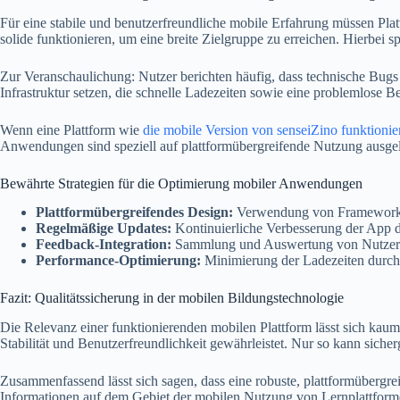
Für eine stabile und benutzerfreundliche mobile Erfahrung müssen Pla
solide funktionieren, um eine breite Zielgruppe zu erreichen. Hierbe
Zur Veranschaulichung: Nutzer berichten häufig, dass technische Bugs o
Infrastruktur setzen, die schnelle Ladezeiten sowie eine problemlose Bed
Wenn eine Plattform wie
die mobile Version von senseiZino funktionie
Anwendungen sind speziell auf plattformübergreifende Nutzung ausge
Bewährte Strategien für die Optimierung mobiler Anwendungen
Plattformübergreifendes Design:
Verwendung von Frameworks w
Regelmäßige Updates:
Kontinuierliche Verbesserung der App d
Feedback-Integration:
Sammlung und Auswertung von Nutzerfee
Performance-Optimierung:
Minimierung der Ladezeiten durch 
Fazit: Qualitätssicherung in der mobilen Bildungstechnologie
Die Relevanz einer funktionierenden mobilen Plattform lässt sich kaum
Stabilität und Benutzerfreundlichkeit gewährleistet. Nur so kann sich
Zusammenfassend lässt sich sagen, dass eine robuste, plattformübergre
Informationen auf dem Gebiet der mobilen Nutzung von Lernplattformen 