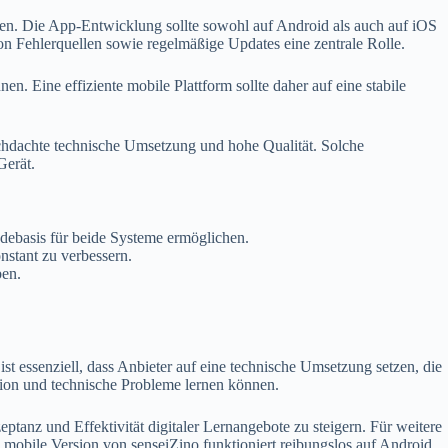
hten. Die App-Entwicklung sollte sowohl auf Android als auch auf iOS
on Fehlerquellen sowie regelmäßige Updates eine zentrale Rolle.
. Eine effiziente mobile Plattform sollte daher auf eine stabile
durchdachte technische Umsetzung und hohe Qualität. Solche
Gerät.
debasis für beide Systeme ermöglichen.
stant zu verbessern.
ben.
st essenziell, dass Anbieter auf eine technische Umsetzung setzen, die
ation und technische Probleme lernen können.
tanz und Effektivität digitaler Lernangebote zu steigern. Für weitere
e mobile Version von senseiZino funktioniert reibungslos auf Android