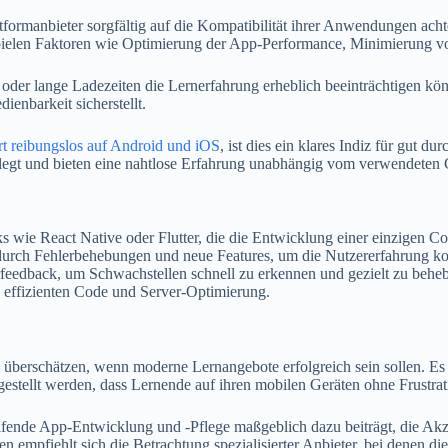
ttformanbieter sorgfältig auf die Kompatibilität ihrer Anwendungen ac
i spielen Faktoren wie Optimierung der App-Performance, Minimierung v
der lange Ladezeiten die Lernerfahrung erheblich beeinträchtigen können
ienbarkeit sicherstellt.
rt reibungslos auf Android und iOS
, ist dies ein klares Indiz für gut 
legt und bieten eine nahtlose Erfahrung unabhängig vom verwendeten 
ie React Native oder Flutter, die die Entwicklung einer einzigen Co
urch Fehlerbehebungen und neue Features, um die Nutzererfahrung kon
dback, um Schwachstellen schnell zu erkennen und gezielt zu behe
effizienten Code und Server-Optimierung.
 überschätzen, wenn moderne Lernangebote erfolgreich sein sollen. Es i
ergestellt werden, dass Lernende auf ihren mobilen Geräten ohne Frustr
ifende App-Entwicklung und -Pflege maßgeblich dazu beiträgt, die Akzep
empfiehlt sich die Betrachtung spezialisierter Anbieter, bei denen di