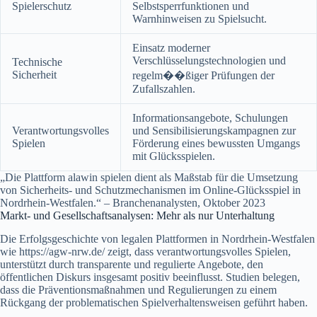
Spielerschutz
Selbstsperrfunktionen und
Warnhinweisen zu Spielsucht.
Einsatz moderner
Verschlüsselungstechnologien und
Technische
Sicherheit
regelm��ßiger Prüfungen der
Zufallszahlen.
Informationsangebote, Schulungen
Verantwortungsvolles
und Sensibilisierungskampagnen zur
Spielen
Förderung eines bewussten Umgangs
mit Glücksspielen.
„Die Plattform alawin spielen dient als Maßstab für die Umsetzung
von Sicherheits- und Schutzmechanismen im Online-Glücksspiel in
Nordrhein-Westfalen.“ – Branchenanalysten, Oktober 2023
Markt- und Gesellschaftsanalysen: Mehr als nur Unterhaltung
Die Erfolgsgeschichte von legalen Plattformen in Nordrhein-Westfalen
wie https://agw-nrw.de/ zeigt, dass verantwortungsvolles Spielen,
unterstützt durch transparente und regulierte Angebote, den
öffentlichen Diskurs insgesamt positiv beeinflusst. Studien belegen,
dass die Präventionsmaßnahmen und Regulierungen zu einem
Rückgang der problematischen Spielverhaltensweisen geführt haben.