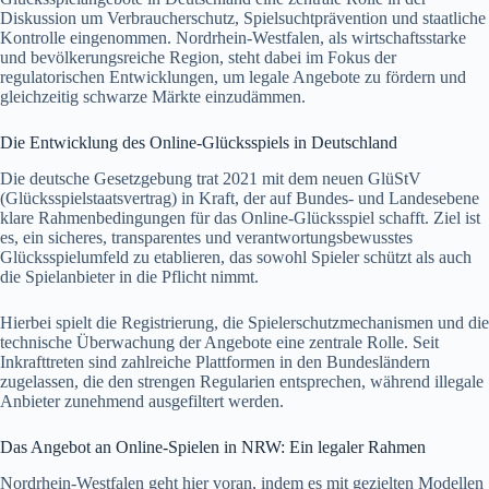
Diskussion um Verbraucherschutz, Spielsuchtprävention und staatliche
Kontrolle eingenommen. Nordrhein-Westfalen, als wirtschaftsstarke
und bevölkerungsreiche Region, steht dabei im Fokus der
regulatorischen Entwicklungen, um legale Angebote zu fördern und
gleichzeitig schwarze Märkte einzudämmen.
Die Entwicklung des Online-Glücksspiels in Deutschland
Die deutsche Gesetzgebung trat 2021 mit dem neuen GlüStV
(Glücksspielstaatsvertrag) in Kraft, der auf Bundes- und Landesebene
klare Rahmenbedingungen für das Online-Glücksspiel schafft. Ziel ist
es, ein sicheres, transparentes und verantwortungsbewusstes
Glücksspielumfeld zu etablieren, das sowohl Spieler schützt als auch
die Spielanbieter in die Pflicht nimmt.
Hierbei spielt die Registrierung, die Spielerschutzmechanismen und die
technische Überwachung der Angebote eine zentrale Rolle. Seit
Inkrafttreten sind zahlreiche Plattformen in den Bundesländern
zugelassen, die den strengen Regularien entsprechen, während illegale
Anbieter zunehmend ausgefiltert werden.
Das Angebot an Online-Spielen in NRW: Ein legaler Rahmen
Nordrhein-Westfalen geht hier voran, indem es mit gezielten Modellen