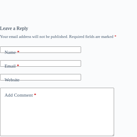
Leave a Reply
Your email address will not be published.
Required fields are marked
*
Name
*
Email
*
Website
Add Comment
*