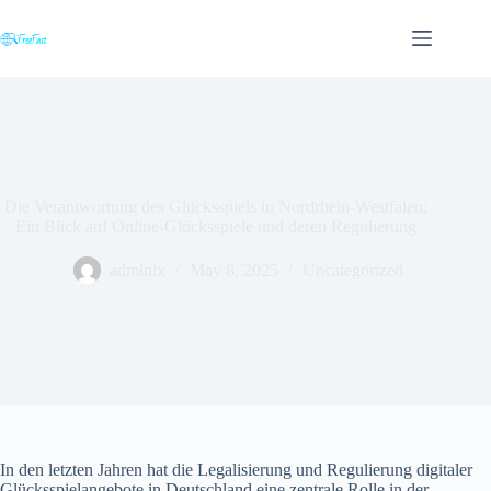
Skip
to
content
Die Verantwortung des Glücksspiels in Nordrhein-Westfalen:
Ein Blick auf Online-Glücksspiele und deren Regulierung
admlnlx
May 8, 2025
Uncategorized
In den letzten Jahren hat die Legalisierung und Regulierung digitaler
Glücksspielangebote in Deutschland eine zentrale Rolle in der