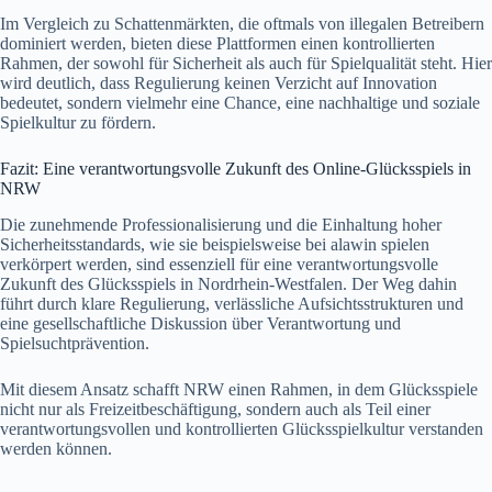
Im Vergleich zu Schattenmärkten, die oftmals von illegalen Betreibern
dominiert werden, bieten diese Plattformen einen kontrollierten
Rahmen, der sowohl für Sicherheit als auch für Spielqualität steht. Hier
wird deutlich, dass Regulierung keinen Verzicht auf Innovation
bedeutet, sondern vielmehr eine Chance, eine nachhaltige und soziale
Spielkultur zu fördern.
Fazit: Eine verantwortungsvolle Zukunft des Online-Glücksspiels in
NRW
Die zunehmende Professionalisierung und die Einhaltung hoher
Sicherheitsstandards, wie sie beispielsweise bei alawin spielen
verkörpert werden, sind essenziell für eine verantwortungsvolle
Zukunft des Glücksspiels in Nordrhein-Westfalen. Der Weg dahin
führt durch klare Regulierung, verlässliche Aufsichtsstrukturen und
eine gesellschaftliche Diskussion über Verantwortung und
Spielsuchtprävention.
Mit diesem Ansatz schafft NRW einen Rahmen, in dem Glücksspiele
nicht nur als Freizeitbeschäftigung, sondern auch als Teil einer
verantwortungsvollen und kontrollierten Glücksspielkultur verstanden
werden können.